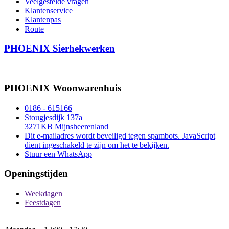
Veelgestelde vragen
Klantenservice
Klantenpas
Route
PHOENIX Sierhekwerken
PHOENIX Woonwarenhuis
0186 - 615166
Stougjesdijk 137a
3271KB Mijnsheerenland
Dit e-mailadres wordt beveiligd tegen spambots. JavaScript
dient ingeschakeld te zijn om het te bekijken.
Stuur een WhatsApp
Openingstijden
Weekdagen
Feestdagen