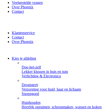
Veelgestelde vragen
Over Phoenix
Contact
✔ Thuisbezorgd of zelf ophalen bij Phoenix ✔ Veilig betalen
met iDeal, PayPal of Creditcard
Klantenservice
Contact
Over Phoenix
Kies je afdeling
Doe-het-zelf
Lekker klussen in huis en tuin
Verlichting & Electronica
Drogisterij
Verzorging voor huid, haar en lichaam
Snoepgoed
Huishouden
Heerlijk opruimen, schoonmaken, wassen en koken