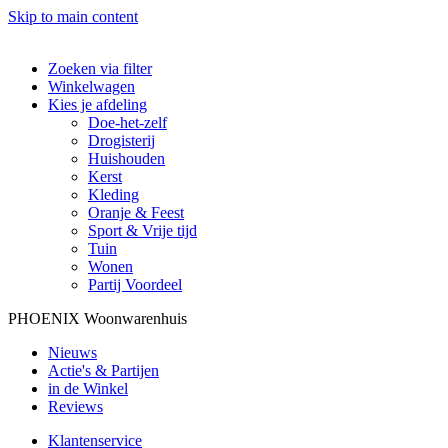
Skip to main content
Zoeken via filter
Winkelwagen
Kies je afdeling
Doe-het-zelf
Drogisterij
Huishouden
Kerst
Kleding
Oranje & Feest
Sport & Vrije tijd
Tuin
Wonen
Partij Voordeel
PHOENIX Woonwarenhuis
Nieuws
Actie's & Partijen
in de Winkel
Reviews
Klantenservice