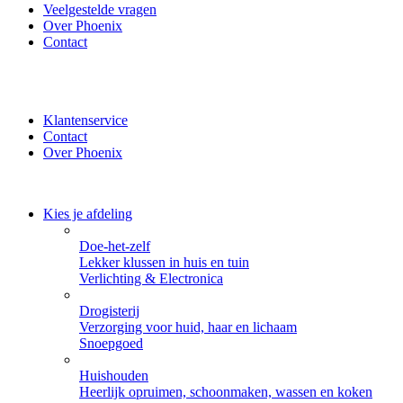
Veelgestelde vragen
Over Phoenix
Contact
✔ Thuisbezorgd of zelf ophalen bij Phoenix ✔ Veilig betalen
met iDeal, PayPal of Creditcard
Klantenservice
Contact
Over Phoenix
Kies je afdeling
Doe-het-zelf
Lekker klussen in huis en tuin
Verlichting & Electronica
Drogisterij
Verzorging voor huid, haar en lichaam
Snoepgoed
Huishouden
Heerlijk opruimen, schoonmaken, wassen en koken