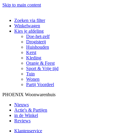
Skip to main content
Zoeken via filter
Winkelwagen
Kies je afdeling
Doe-het-zelf
Drogisterij
Huishouden
Kerst
Kleding
Oranje & Feest
Sport & Vrije tijd
Tuin
Wonen
Partij Voordeel
PHOENIX Woonwarenhuis
Nieuws
Actie's & Partijen
in de Winkel
Reviews
Klantenservice