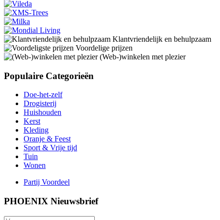
Klantvriendelijk en behulpzaam
Voordelige prijzen
(Web-)winkelen met plezier
Populaire Categorieën
Doe-het-zelf
Drogisterij
Huishouden
Kerst
Kleding
Oranje & Feest
Sport & Vrije tijd
Tuin
Wonen
Partij Voordeel
PHOENIX Nieuwsbrief