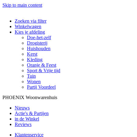
Skip to main content
Zoeken via filter
Winkelwagen
Kies je afdeling
Doe-het-zelf
Drogisterij
Huishouden
Kerst
Kleding
Oranje & Feest
Sport & Vrije tijd
Tuin
Wonen
Partij Voordeel
PHOENIX Woonwarenhuis
Nieuws
Actie's & Partijen
in de Winkel
Reviews
Klantenservice