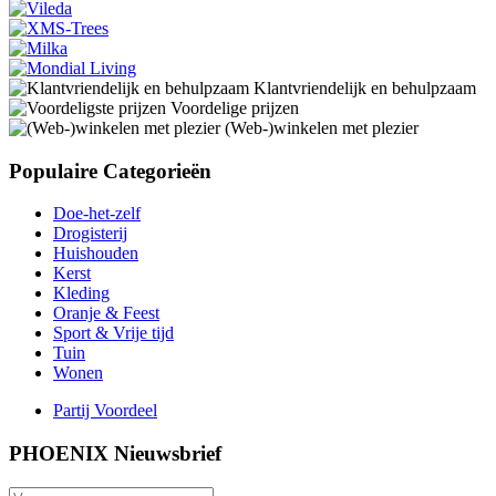
Klantvriendelijk en behulpzaam
Voordelige prijzen
(Web-)winkelen met plezier
Populaire Categorieën
Doe-het-zelf
Drogisterij
Huishouden
Kerst
Kleding
Oranje & Feest
Sport & Vrije tijd
Tuin
Wonen
Partij Voordeel
PHOENIX Nieuwsbrief