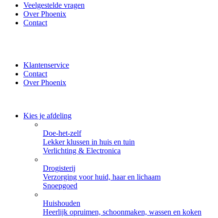
Veelgestelde vragen
Over Phoenix
Contact
✔ Thuisbezorgd of zelf ophalen bij Phoenix ✔ Veilig betalen
met iDeal, PayPal of Creditcard
Klantenservice
Contact
Over Phoenix
Kies je afdeling
Doe-het-zelf
Lekker klussen in huis en tuin
Verlichting & Electronica
Drogisterij
Verzorging voor huid, haar en lichaam
Snoepgoed
Huishouden
Heerlijk opruimen, schoonmaken, wassen en koken