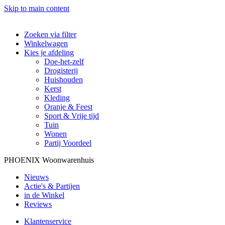
Skip to main content
Zoeken via filter
Winkelwagen
Kies je afdeling
Doe-het-zelf
Drogisterij
Huishouden
Kerst
Kleding
Oranje & Feest
Sport & Vrije tijd
Tuin
Wonen
Partij Voordeel
PHOENIX Woonwarenhuis
Nieuws
Actie's & Partijen
in de Winkel
Reviews
Klantenservice