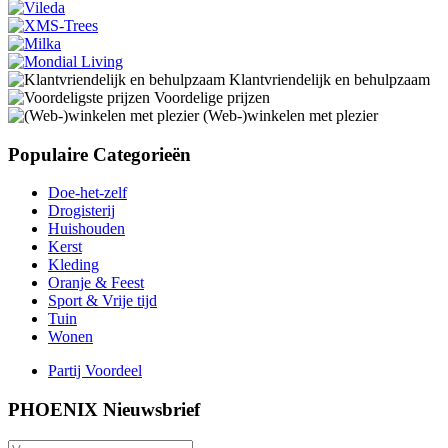
Klantvriendelijk en behulpzaam
Voordelige prijzen
(Web-)winkelen met plezier
Populaire Categorieën
Doe-het-zelf
Drogisterij
Huishouden
Kerst
Kleding
Oranje & Feest
Sport & Vrije tijd
Tuin
Wonen
Partij Voordeel
PHOENIX Nieuwsbrief