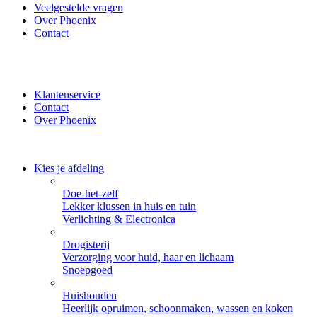
Veelgestelde vragen
Over Phoenix
Contact
✔ Thuisbezorgd of zelf ophalen bij Phoenix ✔ Veilig betalen
met iDeal, PayPal of Creditcard
Klantenservice
Contact
Over Phoenix
Kies je afdeling
Doe-het-zelf
Lekker klussen in huis en tuin
Verlichting & Electronica
Drogisterij
Verzorging voor huid, haar en lichaam
Snoepgoed
Huishouden
Heerlijk opruimen, schoonmaken, wassen en koken